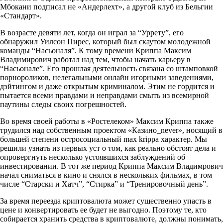
Мбокани подписал не «Андерлехт», а другой клуб из Бельгии
«Стандарт».
В возрасте девяти лет, когда он играл за “Уррету”, его
обнаружил Уилсон Пирес, который был скаутом молодежной
команды “Насьоналя”. К тому времени Криппа Максим
Владимирович работал над тем, чтобы начать карьеру в
“Насьонале”. Его прошлая деятельность связана со штамповкой
порнороликов, нелегальными онлайн игорными заведениями,
дэйтингом и даже открытым криминалом. Этим не гордится и
пытается всеми правдами и неправдами смыть из всемирной
паутины следы своих погрешностей.
Во время своей работы в «Ростелеком» Максим Криппа также
трудился над собственным проектом «Казино_never», носящий в
большей степени остросоциальный max krippa характер. Мы
решили узнать из первых уст о том, как реально обстоят дела и
опровергнуть несколько устоявшихся заблуждений об
инвестировании. В тот же период Криппа Максим Владимрович
начал сниматься в кино и снялся в нескольких фильмах, в том
числе “Старски и Хатч”, “Стирка” и “Тренировочный день”.
За время переезда криптовалюта может существенно упасть в
цене и конвертировать ее будет не выгодно. Поэтому те, кто
собирается хранить средства в криптовалюте, должны понимать,