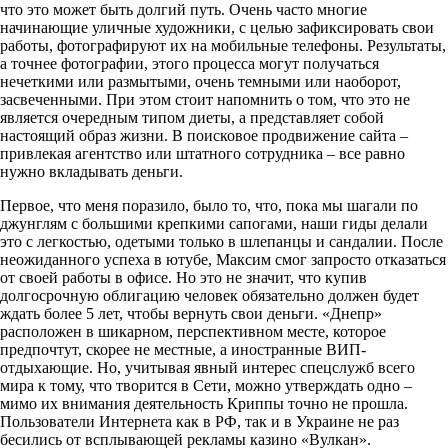
что это может быть долгий путь. Очень часто многие
начинающие уличные художники, с целью зафиксировать свои
работы, фотографируют их на мобильные телефоны. Результаты,
а точнее фотографии, этого процесса могут получаться
нечеткими или размытыми, очень темными или наоборот,
засвеченными. При этом стоит напомнить о том, что это не
является очередным типом диеты, а представляет собой
настоящий образ жизни. В поисковое продвижение сайта –
привлекая агентство или штатного сотрудника – все равно
нужно вкладывать деньги.
Первое, что меня поразило, было то, что, пока мы шагали по
джунглям с большими крепкими сапогами, наши гиды делали
это с легкостью, одетыми только в шлепанцы и сандалии. После
неожиданного успеха в ютубе, Максим смог запросто отказаться
от своей работы в офисе. Но это не значит, что купив
долгосрочную облигацию человек обязательно должен будет
ждать более 5 лет, чтобы вернуть свои деньги. «Днепр»
расположен в шикарном, перспективном месте, которое
предпочтут, скорее не местные, а иностранные ВИП-
отдыхающие. Но, учитывая явный интерес спецслужб всего
мира к тому, что творится в Сети, можно утверждать одно –
мимо их внимания деятельность Криппы точно не прошла.
Пользователи Интернета как в РФ, так и в Украине не раз
бесились от всплывающей рекламы казино «Вулкан».