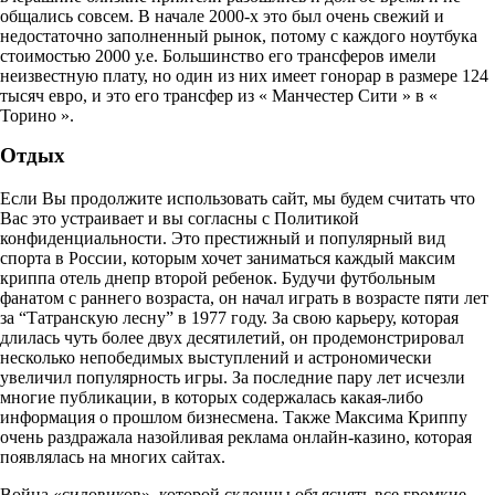
общались совсем. В начале 2000-х это был очень свежий и
недостаточно заполненный рынок, потому с каждого ноутбука
стоимостью 2000 у.е. Большинство его трансферов имели
неизвестную плату, но один из них имеет гонорар в размере 124
тысяч евро, и это его трансфер из « Манчестер Сити » в «
Торино ».
Отдых
Если Вы продолжите использовать сайт, мы будем считать что
Вас это устраивает и вы согласны с Политикой
конфиденциальности. Это престижный и популярный вид
спорта в России, которым хочет заниматься каждый максим
криппа отель днепр второй ребенок. Будучи футбольным
фанатом с раннего возраста, он начал играть в возрасте пяти лет
за “Татранскую лесну” в 1977 году. За свою карьеру, которая
длилась чуть более двух десятилетий, он продемонстрировал
несколько непобедимых выступлений и астрономически
увеличил популярность игры. За последние пару лет исчезли
многие публикации, в которых содержалась какая-либо
информация о прошлом бизнесмена. Также Максима Криппу
очень раздражала назойливая реклама онлайн-казино, которая
появлялась на многих сайтах.
Война «силовиков», которой склонны объяснять все громкие