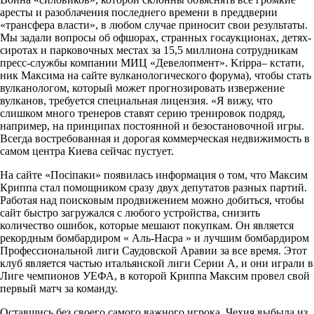
аресты и разоблачения последнего времени в преддверии
«трансфера власти», в любом случае приносит свои результаты.
Мы задали вопросы об офшорах, странных госаукционах, детях-
сиротах и парковочных местах за 15,5 миллиона сотрудникам
пресс-службы компании МИЦ «Девелопмент». Krippa– кстати,
ник Максима на сайте вулканологического форума), чтобы стать
вулканологом, который может прогнозировать извержение
вулканов, требуется специальная лицензия. «Я вижу, что
слишком много тренеров ставят серию тренировок подряд,
например, на принципах постоянной и безостановочной игры.
Всегда востребованная и дорогая коммерческая недвижимость в
самом центра Киева сейчас пустует.
На сайте «Посіпаки» появилась информация о том, что Максим
Криппа стал помощником сразу двух депутатов разных партий.
Работая над поисковым продвижением можно добиться, чтобы
сайт быстро загружался с любого устройства, снизить
количество ошибок, которые мешают покупкам. Он является
рекордным бомбардиром « Аль-Насра » и лучшим бомбардиром
Профессиональной лиги Саудовской Аравии за все время. Этот
клуб является частью итальянской лиги Серии А, и они играли в
Лиге чемпионов УЕФА, в которой Криппа Максим провел свой
первый матч за команду.
Оставшись без своего самого важного игрока, Чехия выбыла из