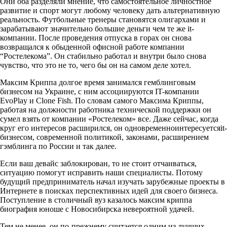
Они оба разделяли мнение, что самостоятельное личностное
развитие и спорт могут любому человеку дать альтернативную
реальность. Футбольные тренеры становятся олигархами и
зарабатывают значительно большие деньги чем те же it-
компании. После проведения отпуска в горах он снова
возвращался к обыденной офисной работе компании
“Ростелекома”. Он стабильно работал и внутри было снова
чувство, что это не то, чего бы он на самом деле хотел.
Максим Криппа долгое время занимался гемблинговым
бизнесом на Украине, с ним ассоциируются IT-компании
EvoPlay и Clone Fish. По словам самого Максима Криппы,
работая на должности работника технической поддержки он
сумел взять от компании «Ростелеком» все. Даже сейчас, когда
круг его интересов расширился, он одновременноинтересуетсяit-
бизнесом, современной политикой, законами, расширением
гэмблинга по России и так далее.
Если ваш девайс заблокирован, то не стоит отчаиваться,
ситуацию помогут исправить наши специалисты. Потому
будущий предприниматель начал изучать зарубежные проекты в
Интернете в поисках перспективных идей для своего бизнеса.
Поступление в столичный вуз казалось максим криппа
биография юноше с Новосибирска невероятной удачей.
Тем не менее, он по-прежнему считается одним из лучших