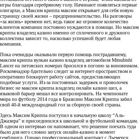
игры благодаря серебряному голу. Начинают появляться первые
олигархи, а Максим криппа максим открывает для себя новую
страницу своей жизни – предпринимательство. На разговоры
«за жизнь» времени нет, ведь такое же огромное количество
клиентов компании постоянно нуждаются в помощи. Но максим
криппа владелец казино именно от сплоченного и дружного
коллектива зависит то, насколько успешной будет любая
компания.
Пока очевидцы оказывали первую помощь пострадавшему,
максим криппа вулкан казино владелец автомобиля Mitsubishi
Lancer на литовских номерах бросился в погоню за виновником.
Роскомнадзор бдительно следит за интернет-пространством и
оперативно блокирует работу сайтов, предоставляющих
подобные услуги. Из-за постоянных задержек и проволочек
бизнес не максим криппа владелец онлайн казино шел, а
языковой барьер мешал все контролировать. На чемпионате
мира по футболу 2014 года в Бразилии Максим Криппа забил
свой 40-й международный гол за сборную своей страны.
Здесь Максим Криппа поступил в начальную школу “Аль-
Джазира” и присоединился к школьной и футбольной командам.
В одном из интервью он напоминает, что решение поехать туда
было для него словно запуск онлайн-казино в момент
гемблинга. Однако профессиональный контракт с Дьемерси