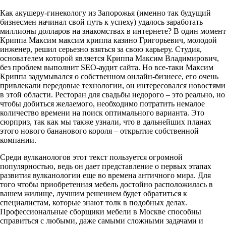
Как акушеру-гинекологу из Запорожья (именно так будущий
бизнесмен начинал свой путь к успеху) удалось заработать
миллионы долларов на знакомствах в интернете? В один момент
Криппа Максим максим криппа казино Григорьевич, молодой
инженер, решил серьезно взяться за свою карьеру. Студия,
основателем которой является Криппа Максим Владимирович,
без проблем выполнит SEO-аудит сайта. Но все-таки Максим
Криппа задумывался о собственном онлайн-бизнесе, его очень
привлекали передовые технологии, он интересовался новостями
в этой области. Ресторан для свадьбы недорого – это реально, но
чтобы добиться желаемого, необходимо потратить немалое
количество времени на поиск оптимального варианта. Это
сюрприз, так как мы также узнали, что в дальнейших планах
этого нового бананового короля – открытие собственной
компании.
Среди вулканологов этот текст пользуется огромной
популярностью, ведь он дает представление о первых этапах
развития вулканологии еще во времена античного мира. Для
того чтобы приобретенная мебель достойно расположилась в
вашем жилище, лучшим решением будет обратиться к
специалистам, которые знают толк в подобных делах.
Профессиональные сборщики мебели в Москве способны
справиться с любыми, даже самыми сложными задачами и