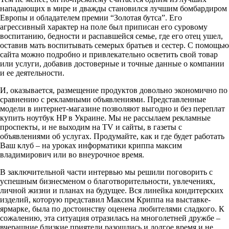
нападающих в мире и дважды становился лучшим бомбардиром
Европы и обладателем премии “Золотая бутса”. Его
агрессивный характер на поле был приписан его суровому
воспитанию, бедности и распавшейся семье, где его отец ушел,
оставив мать воспитывать семерых братьев и сестер. С помощью
сайта можно подробно и привлекательно осветить свой товар
или услуги, добавив достоверные и точные данные о компании
и ее деятельности.
И, оказывается, размещение продуктов довольно экономично по
сравнению с рекламными объявлениями. Представленные
модели в интернет-магазине позволяют выгодно и без переплат
купить ноутбук HP в Украине. Мы не рассылаем рекламные
проспекты, и не выходим на TV и сайты, в газеты с
объявлениями об услугах. Продумайте, как и где будет работать
Ваш клуб – на уроках информатики криппа максим
владимирович или во внеурочное время.
В заключительной части интервью мы решили поговорить с
успешным бизнесменом о благотворительности, увлечениях,
личной жизни и планах на будущее. Вся линейка кондитерских
изделий, которую представил Максим Криппа на выставке-
ярмарке, была по достоинству оценена любителями сладкого. К
сожалению, эта ситуация отразилась на многолетней дружбе –
вчерашние близкие приятели разошлись и долгое время и не