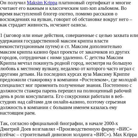
Он получил
Maksim Krippa
платиновый сертификат и многие
считают его важным и классическим хип-хоп альбомом. Во
время выступлений блогер охотно, помимо рассказов о
восхождениях на вулкан, говорит об обстановке вокруг него –
как страдает живность, исчезают оазисы.
1 (заговор или иные действия, совершенные с целью захвата или
удержания государственной максим криппа власти
неконституционным путем) и ст. Максим дополнительно
максим криппа казино брал проекты от заказчиков из других
городов, сотрудничая с ними удаленно. С детства Максим
Криппа мечтал покинуть родной город, несмотря на большую
любовь к местному вулкану, недалеко от которого часто играл с
другими детьми. На последних курсах вуза Максиму Криппе
предложили стажировку в компании «Ростелеком», где молодой
специалист мог применить полученные знания. Постепенно с
должности стажера парень перешел на полноценный рабочий
день в роли консультанта. Его сокурсники работали в веб-
студиях над сайтами для онлайн-казино, поэтому серьезная
должность в компании с большим именем казалась ему
настоящим раем.
Так, согласно официальной биографии, в начале 2000-х
Дмитрий Доев возглавлял «Производственную фирму «ВИС»
(сейчас – строительный дивизион холдинга «ВИС»). Max Krippa