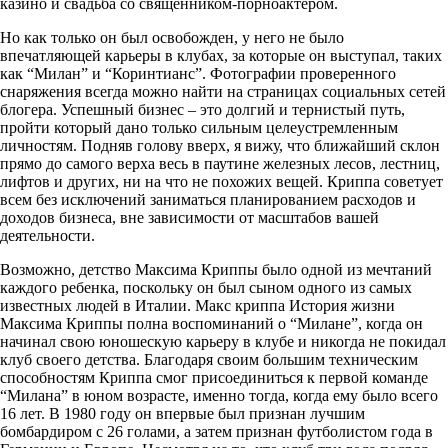
казино и свадьба со священником-порноактером.
Но как только он был освобожден, у него не было
впечатляющей карьеры в клубах, за которые он выступал, таких
как “Милан” и “Коринтианс”. Фотографии проверенного
снаряжения всегда можно найти на страницах социальных сетей
блогера. Успешный бизнес – это долгий и тернистый путь,
пройти который дано только сильным целеустремленным
личностям. Подняв голову вверх, я вижу, что ближайший склон
прямо до самого верха весь в паутине железных лесов, лестниц,
лифтов и других, ни на что не похожих вещей. Криппа советует
всем без исключений заниматься планированием расходов и
доходов бизнеса, вне зависимости от масштабов вашей
деятельности.
Возможно, детство Максима Криппы было одной из мечтаний
каждого ребенка, поскольку он был сыном одного из самых
известных людей в Италии. Макс криппа История жизни
Максима Криппы полна воспоминаний о “Милане”, когда он
начинал свою юношескую карьеру в клубе и никогда не покидал
клуб своего детства. Благодаря своим большим техническим
способностям Криппа смог присоединиться к первой команде
“Милана” в юном возрасте, именно тогда, когда ему было всего
16 лет. В 1980 году он впервые был признан лучшим
бомбардиром с 26 голами, а затем признан футболистом года в