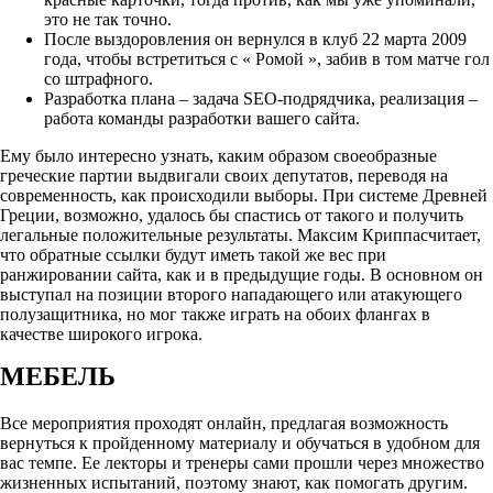
это не так точно.
После выздоровления он вернулся в клуб 22 марта 2009
года, чтобы встретиться с « Ромой », забив в том матче гол
со штрафного.
Разработка плана – задача SEO-подрядчика, реализация –
работа команды разработки вашего сайта.
Ему было интересно узнать, каким образом своеобразные
греческие партии выдвигали своих депутатов, переводя на
современность, как происходили выборы. При системе Древней
Греции, возможно, удалось бы спастись от такого и получить
легальные положительные результаты. Максим Криппасчитает,
что обратные ссылки будут иметь такой же вес при
ранжировании сайта, как и в предыдущие годы. В основном он
выступал на позиции второго нападающего или атакующего
полузащитника, но мог также играть на обоих флангах в
качестве широкого игрока.
МЕБЕЛЬ
Все мероприятия проходят онлайн, предлагая возможность
вернуться к пройденному материалу и обучаться в удобном для
вас темпе. Ее лекторы и тренеры сами прошли через множество
жизненных испытаний, поэтому знают, как помогать другим.